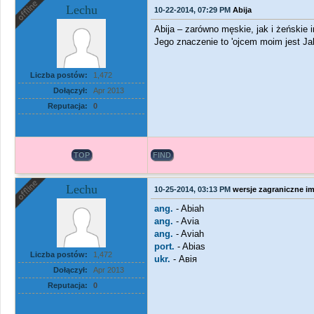
Lechu
10-22-2014, 07:29 PM
Abija
Abija – zarówno męskie, jak i żeńskie 
Jego znaczenie to 'ojcem moim jest Ja
Liczba postów:
1,472
Dołączył:
Apr 2013
Reputacja:
0
TOP
FIND
Lechu
10-25-2014, 03:13 PM
wersje zagraniczne im
ang.
- Abiah
ang.
- Avia
ang.
- Aviah
port.
- Abias
Liczba postów:
1,472
ukr.
- Авія
Dołączył:
Apr 2013
Reputacja:
0