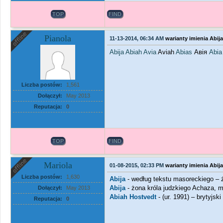
TOP
FIND
Pianola
11-13-2014, 06:34 AM
warianty imienia Abija
Abija
Abiah
Avia
Aviah
Abias
Авія
Abia
Liczba postów:
1,561
Dołączył:
May 2013
Reputacja:
0
TOP
FIND
Mariola
01-08-2015, 02:33 PM
warianty imienia Abija
Liczba postów:
1,630
Abija
- według tekstu masoreckiego – 
Abija
- żona króla judzkiego Achaza, m
Dołączył:
May 2013
Abiah Hostvedt
- (ur. 1991) – brytyjsk
Reputacja:
0