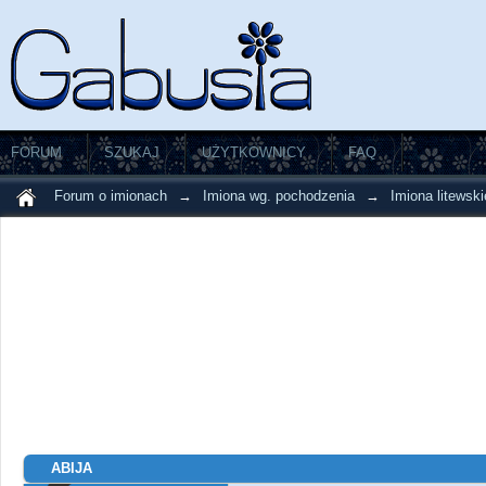
FORUM
SZUKAJ
UŻYTKOWNICY
FAQ
Forum o imionach
→
Imiona wg. pochodzenia
→
Imiona litewski
ABIJA