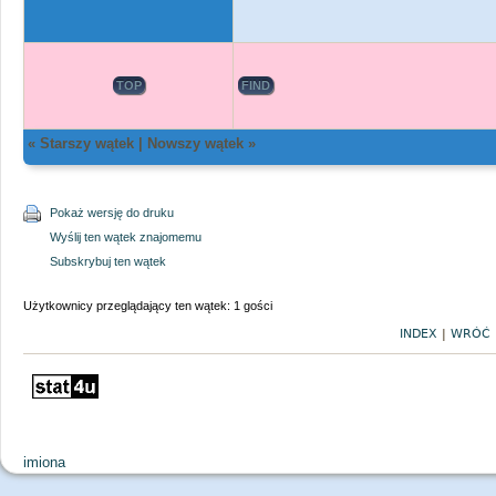
TOP
FIND
«
Starszy wątek
|
Nowszy wątek
»
Pokaż wersję do druku
Wyślij ten wątek znajomemu
Subskrybuj ten wątek
Użytkownicy przeglądający ten wątek: 1 gości
INDEX
|
WRÓĆ 
imiona