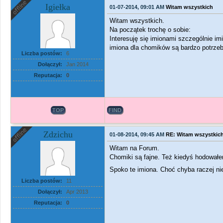
Igiełka
01-07-2014, 09:01 AM
Witam wszystkich
Witam wszystkich.
Na początek trochę o sobie:
Interesuję się imionami szczególnie im
imiona dla chomików są bardzo potrze
Liczba postów:
6
Dołączył:
Jan 2014
Reputacja:
0
TOP
FIND
Zdzichu
01-08-2014, 09:45 AM
RE: Witam wszystkic
Witam na Forum.
Chomiki są fajne. Też kiedyś hodowałe
Spoko te imiona. Choć chyba raczej ni
Liczba postów:
11
Dołączył:
Apr 2013
Reputacja:
0