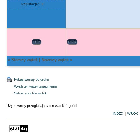
Reputacja:
0
TOP
FIND
«
Starszy wątek
|
Nowszy wątek
»
Pokaż wersję do druku
Wyślij ten wątek znajomemu
Subskrybuj ten wątek
Użytkownicy przeglądający ten wątek: 1 gości
INDEX
|
WRÓĆ 