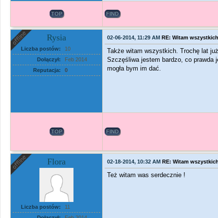
TOP
FIND
Rysia
02-06-2014, 11:29 AM
RE: Witam wszystkic
Liczba postów:
10
Także witam wszystkich. Trochę lat ju
Szczęśliwa jestem bardzo, co prawda j
Dołączył:
Feb 2014
mogła bym im dać.
Reputacja:
0
TOP
FIND
Flora
02-18-2014, 10:32 AM
RE: Witam wszystkic
Też witam was serdecznie !
Liczba postów:
11
Dołączył:
Feb 2014