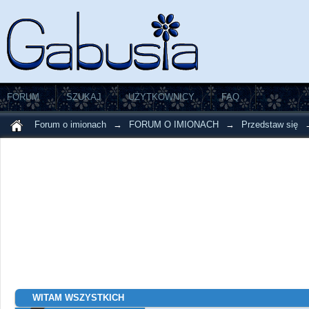
FORUM
SZUKAJ
UŻYTKOWNICY
FAQ
Forum o imionach
→
FORUM O IMIONACH
→
Przedstaw się
WITAM WSZYSTKICH